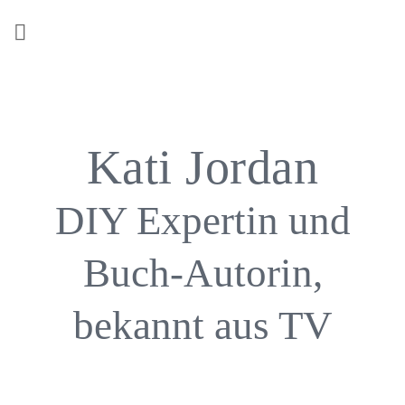
Z
u
m
I
n
h
a
Kati Jordan
l
t
DIY Expertin und
s
p
Buch-Autorin,
r
i
n
bekannt aus TV
g
e
n