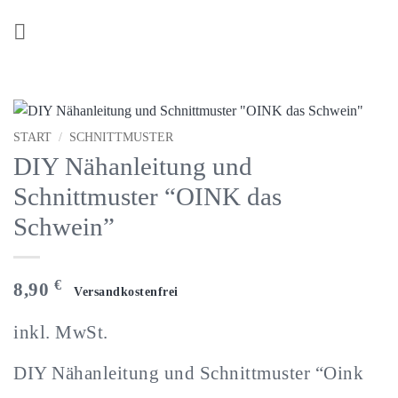
Z
u
m
I
n
h
START
/
SCHNITTMUSTER
a
DIY Nähanleitung und
l
t
Schnittmuster “OINK das
s
Schwein”
p
r
i
€
8,90
n
g
inkl. MwSt.
e
n
DIY Nähanleitung und Schnittmuster “Oink