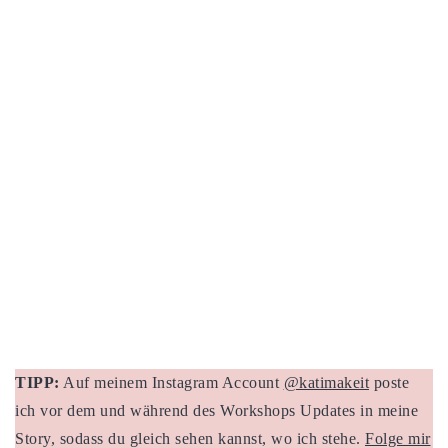
TIPP:
Auf meinem Instagram Account
@katimakeit
poste
ich vor dem und während des Workshops Updates in meine
Story, sodass du gleich sehen kannst, wo ich stehe.
Folge mir