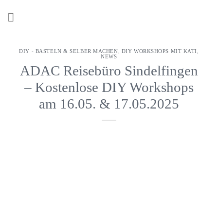
Z
u
m
I
DIY - BASTELN & SELBER MACHEN
,
DIY WORKSHOPS MIT KATI
,
n
NEWS
h
ADAC Reisebüro Sindelfingen
a
– Kostenlose DIY Workshops
l
am 16.05. & 17.05.2025
t
s
p
r
i
n
g
e
n