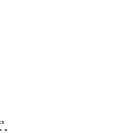
ach
ntur