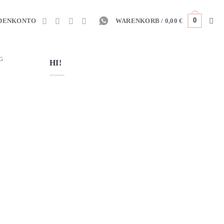
0
DENKONTO
WARENKORB /
0,00
€
G
HI!