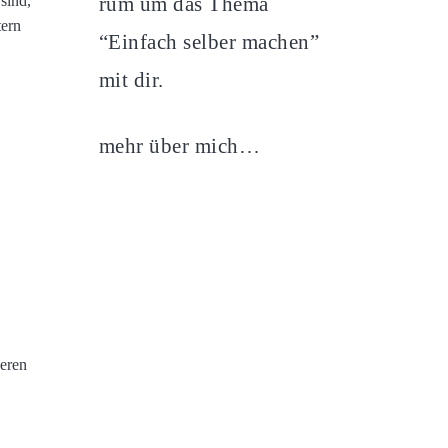
rum um das Thema
sind,
tern
“Einfach selber machen”
mit dir.
mehr über mich…
n
beren