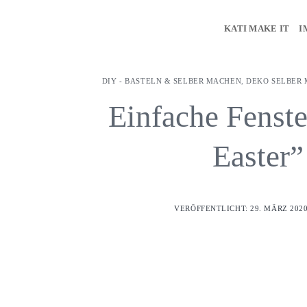
Z
u
KATI MAKE IT
I
m
I
n
DIY - BASTELN & SELBER MACHEN
,
DEKO SELBER
h
Einfache Fenst
a
l
Easter”
t
s
p
r
VERÖFFENTLICHT: 29. MÄRZ 2020
i
n
g
e
n