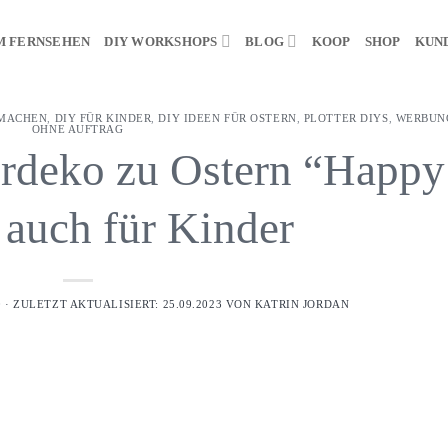
M FERNSEHEN
DIY WORKSHOPS
BLOG
KOOP
SHOP
KUN
 MACHEN
,
DIY FÜR KINDER
,
DIY IDEEN FÜR OSTERN
,
PLOTTER DIYS
,
WERBUN
OHNE AUFTRAG
erdeko zu Ostern “Happy
 auch für Kinder
 · ZULETZT AKTUALISIERT: 25.09.2023 VON
KATRIN JORDAN