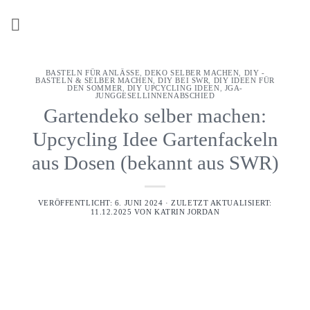
Z
u
m
I
BASTELN FÜR ANLÄSSE
,
DEKO SELBER MACHEN
,
DIY -
n
BASTELN & SELBER MACHEN
,
DIY BEI SWR
,
DIY IDEEN FÜR
DEN SOMMER
,
DIY UPCYCLING IDEEN
,
JGA-
h
JUNGGESELLINNENABSCHIED
Gartendeko selber machen:
a
l
Upcycling Idee Gartenfackeln
t
aus Dosen (bekannt aus SWR)
s
p
r
VERÖFFENTLICHT: 6. JUNI 2024 · ZULETZT AKTUALISIERT:
11.12.2025 VON
KATRIN JORDAN
i
n
g
e
n