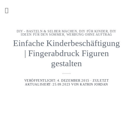
Z
u
m
I
DIY - BASTELN & SELBER MACHEN
,
DIY FÜR KINDER
,
DIY
n
IDEEN FÜR DEN SOMMER
,
WERBUNG OHNE AUFTRAG
h
Einfache Kinderbeschäftigung
a
| Fingerabdruck Figuren
l
gestalten
t
s
p
VERÖFFENTLICHT: 4. DEZEMBER 2015 · ZULETZT
AKTUALISIERT: 25.09.2023 VON
KATRIN JORDAN
r
i
n
g
e
n