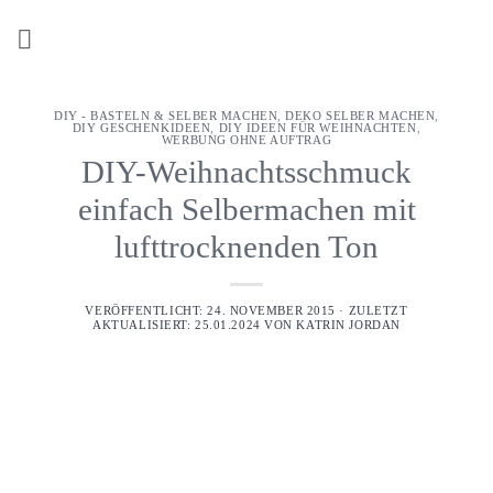
Z
u
m
I
DIY - BASTELN & SELBER MACHEN
,
DEKO SELBER MACHEN
,
n
DIY GESCHENKIDEEN
,
DIY IDEEN FÜR WEIHNACHTEN
,
WERBUNG OHNE AUFTRAG
h
DIY-Weihnachtsschmuck
a
einfach Selbermachen mit
l
t
lufttrocknenden Ton
s
p
VERÖFFENTLICHT: 24. NOVEMBER 2015 · ZULETZT
r
AKTUALISIERT: 25.01.2024 VON
KATRIN JORDAN
i
n
g
e
n