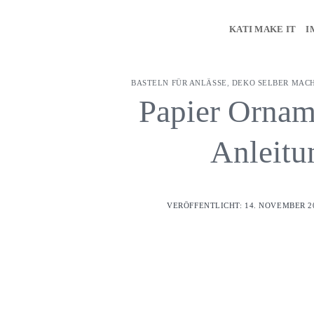
Z
u
KATI MAKE IT
I
m
I
n
BASTELN FÜR ANLÄSSE
,
DEKO SELBER MAC
h
Papier Ornam
a
l
Anleitu
t
s
p
r
VERÖFFENTLICHT: 14. NOVEMBER 20
i
n
g
e
n