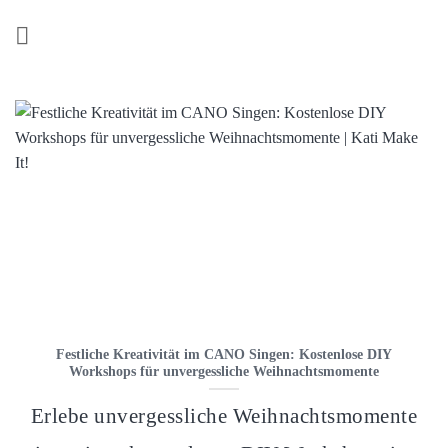
Z
u
m
I
n
h
a
l
t
s
p
r
i
n
Festliche Kreativität im CANO Singen: Kostenlose DIY
g
Workshops für unvergessliche Weihnachtsmomente
e
n
Erlebe unvergessliche Weihnachtsmomente