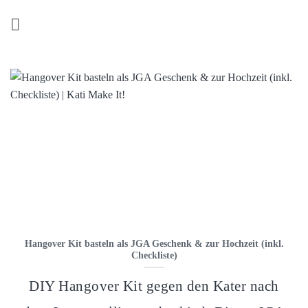
Z
u
m
I
n
h
a
l
t
s
p
r
i
n
Hangover Kit basteln als JGA Geschenk & zur Hochzeit (inkl.
g
Checkliste)
e
n
DIY Hangover Kit gegen den Kater nach