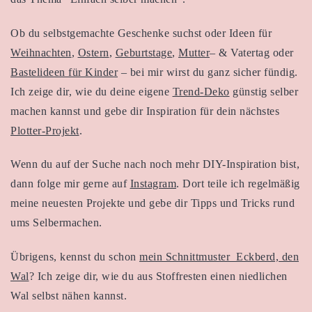
Ob du selbstgemachte Geschenke suchst oder Ideen für
Weihnachten
,
Ostern
,
Geburtstage
,
Mutter
– & Vatertag oder
Bastelideen für Kinder
– bei mir wirst du ganz sicher fündig.
Ich zeige dir, wie du deine eigene
Trend-Deko
günstig selber
machen kannst und gebe dir Inspiration für dein nächstes
Plotter-Projekt
.
Wenn du auf der Suche nach noch mehr DIY-Inspiration bist,
dann folge mir gerne auf
Instagram
. Dort teile ich regelmäßig
meine neuesten Projekte und gebe dir Tipps und Tricks rund
ums Selbermachen.
Übrigens, kennst du schon
mein Schnittmuster Eckberd, den
Wal
? Ich zeige dir, wie du aus Stoffresten einen niedlichen
Wal selbst nähen kannst.