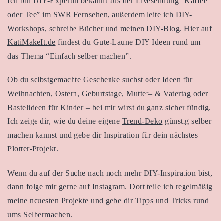
Ich bin DIY-Expertin bekannt aus der Livesendung “Kaffee
oder Tee” im SWR Fernsehen, außerdem leite ich DIY-
Workshops, schreibe Bücher und meinen DIY-Blog. Hier auf
KatiMakeIt.de
findest du Gute-Laune DIY Ideen rund um
das Thema “Einfach selber machen”.
Ob du selbstgemachte Geschenke suchst oder Ideen für
Weihnachten
,
Ostern
,
Geburtstage
,
Mutter
– & Vatertag oder
Bastelideen für Kinder
– bei mir wirst du ganz sicher fündig.
Ich zeige dir, wie du deine eigene
Trend-Deko
günstig selber
machen kannst und gebe dir Inspiration für dein nächstes
Plotter-Projekt
.
Wenn du auf der Suche nach noch mehr DIY-Inspiration bist,
dann folge mir gerne auf
Instagram
. Dort teile ich regelmäßig
meine neuesten Projekte und gebe dir Tipps und Tricks rund
ums Selbermachen.