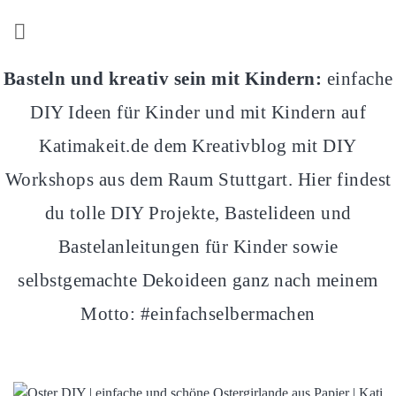
Z
u
m
Basteln und kreativ sein mit Kindern:
einfache
I
n
DIY Ideen für Kinder und mit Kindern auf
h
a
Katimakeit.de dem Kreativblog mit DIY
l
Workshops aus dem Raum Stuttgart. Hier findest
t
s
du tolle DIY Projekte, Bastelideen und
p
Bastelanleitungen für Kinder sowie
r
i
selbstgemachte Dekoideen ganz nach meinem
n
Motto: #einfachselbermachen
g
e
n