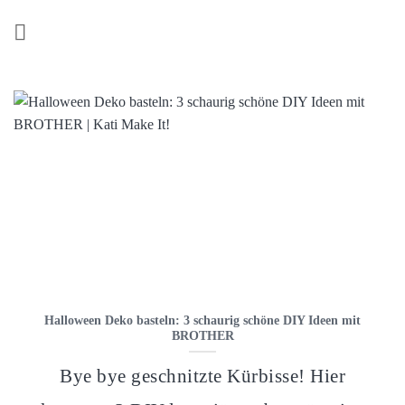
Z
u
m
I
n
h
a
l
t
s
p
r
i
n
Halloween Deko basteln: 3 schaurig schöne DIY Ideen mit
g
BROTHER
e
n
Bye bye geschnitzte Kürbisse! Hier