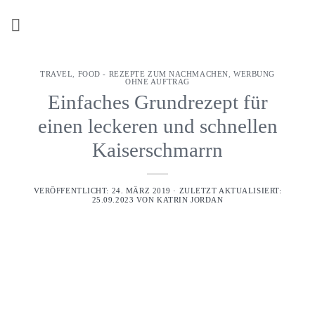
Z
u
m
I
TRAVEL
,
FOOD - REZEPTE ZUM NACHMACHEN
,
WERBUNG
n
OHNE AUFTRAG
h
Einfaches Grundrezept für
a
einen leckeren und schnellen
l
Kaiserschmarrn
t
s
p
VERÖFFENTLICHT: 24. MÄRZ 2019 · ZULETZT AKTUALISIERT:
25.09.2023 VON
KATRIN JORDAN
r
i
n
g
e
n