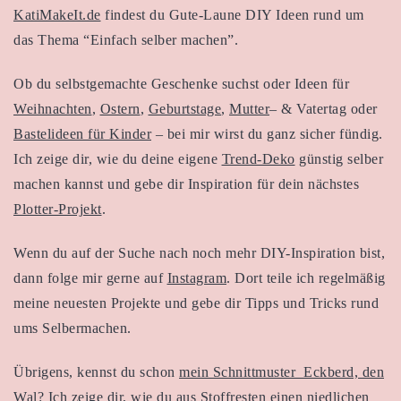
KatiMakeIt.de
findest du Gute-Laune DIY Ideen rund um
das Thema “Einfach selber machen”.
Ob du selbstgemachte Geschenke suchst oder Ideen für
Weihnachten
,
Ostern
,
Geburtstage
,
Mutter
– & Vatertag oder
Bastelideen für Kinder
– bei mir wirst du ganz sicher fündig.
Ich zeige dir, wie du deine eigene
Trend-Deko
günstig selber
machen kannst und gebe dir Inspiration für dein nächstes
Plotter-Projekt
.
Wenn du auf der Suche nach noch mehr DIY-Inspiration bist,
dann folge mir gerne auf
Instagram
. Dort teile ich regelmäßig
meine neuesten Projekte und gebe dir Tipps und Tricks rund
ums Selbermachen.
Übrigens, kennst du schon
mein Schnittmuster Eckberd, den
Wal
? Ich zeige dir, wie du aus Stoffresten einen niedlichen