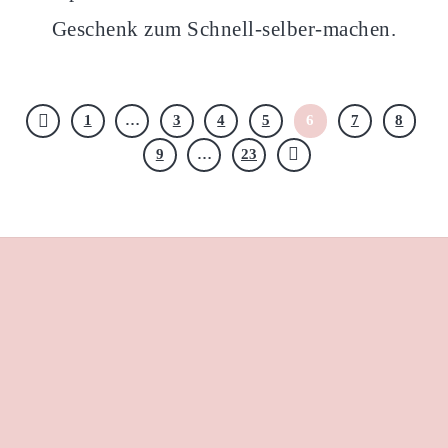
Geschenk zum Schnell-selber-machen.
1
…
3
4
5
6
7
8
9
…
23